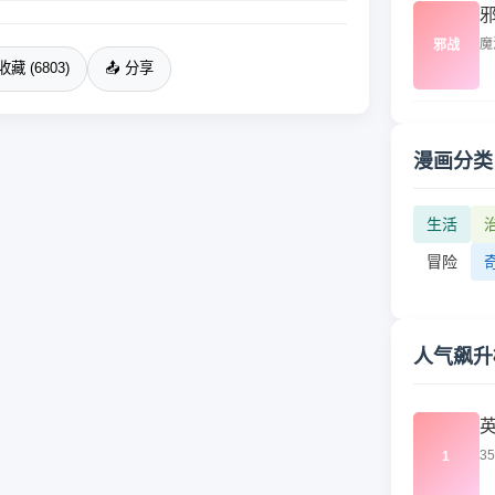
魔
邪战
收藏 (6803)
📤 分享
漫画分类
生活
冒险
人气飙升
3
1