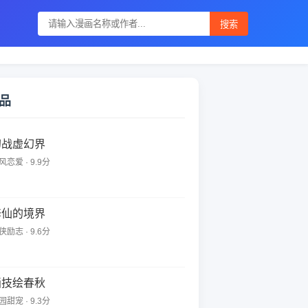
搜索
品
幻战虚幻界
风恋爱 · 9.9分
修仙的境界
侠励志 · 9.6分
画技绘春秋
园甜宠 · 9.3分