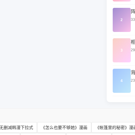
3
2
2
3
2
4
无删减韩漫下拉式
《怎么也要不够她》漫画
《帐篷里的秘密》漫