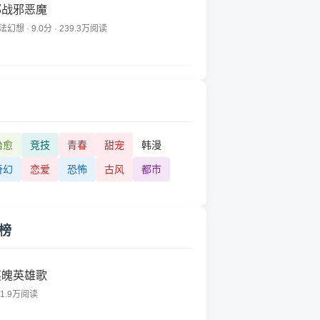
邪战邪恶魔
法幻想 · 9.0分 · 239.3万阅读
治愈
竞技
青春
甜宠
韩漫
奇幻
恋爱
恐怖
古风
都市
榜
英魄英雄歌
51.9万阅读