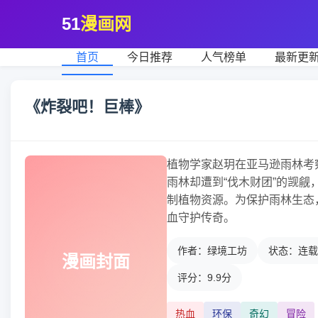
51
漫画网
首页
今日推荐
人气榜单
最新更
《炸裂吧！巨棒》
植物学家赵玥在亚马逊雨林考
雨林却遭到“伐木财团”的觊
制植物资源。为保护雨林生态
血守护传奇。
作者：绿境工坊
状态：连载
漫画封面
评分：9.9分
热血
环保
奇幻
冒险